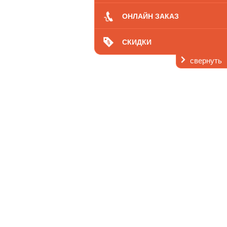
ОНЛАЙН ЗАКАЗ
СКИДКИ
Вы здесь:
свернуть
Главная
О нас
Отзывы
Оксана Красина, Анапа
Родители моего мужа погибли в автокатастрофе и